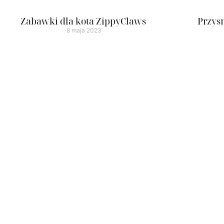
Zabawki dla kota ZippyClaws
Przys
8 maja 2023