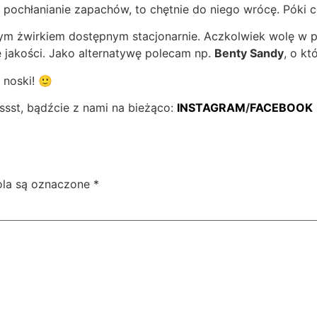
 pochłanianie zapachów, to chętnie do niego wrócę. Póki 
zym żwirkiem dostępnym stacjonarnie. Aczkolwiek wolę w p
e jakości. Jako alternatywę polecam np.
Benty Sandy
, o k
 noski! 🙂
ssst, bądźcie z nami na bieżąco:
INSTAGRAM
/
FACEBOOK
la są oznaczone
*