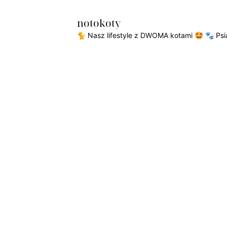
notokoty
🐈 Nasz lifestyle z DWOMA kotami 🤩
🐾 Psia