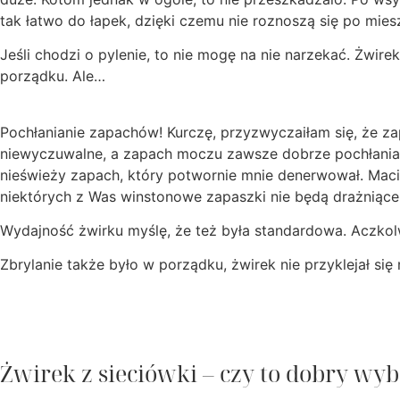
tak łatwo do łapek, dzięki czemu nie roznoszą się po mies
Jeśli chodzi o pylenie, to nie mogę na nie narzekać. Żwir
porządku. Ale…
Pochłanianie zapachów! Kurczę, przyzwyczaiłam się, że z
niewyczuwalne, a zapach moczu zawsze dobrze pochłaniał
nieświeży zapach, który potwornie mnie denerwował. Maci
niektórych z Was winstonowe zapaszki nie będą drażniące
Wydajność żwirku myślę, że też była standardowa. Aczkol
Zbrylanie także było w porządku, żwirek nie przyklejał się
Żwirek z sieciówki – czy to dobry wy