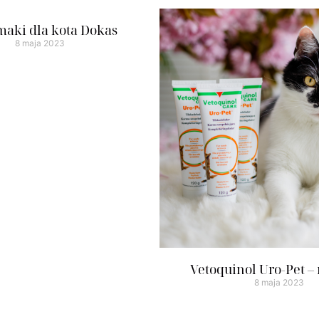
maki dla kota Dokas
8 maja 2023
Vetoquinol Uro-Pet –
8 maja 2023