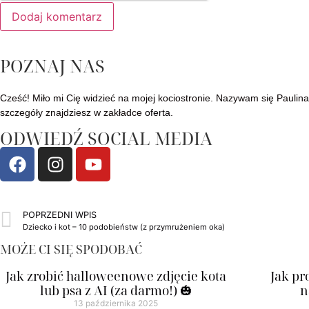
POZNAJ NAS
Cześć! Miło mi Cię widzieć na mojej kociostronie. Nazywam się Paulina
szczegóły znajdziesz w zakładce
oferta
.
ODWIEDŹ SOCIAL MEDIA
POPRZEDNI WPIS
Dziecko i kot – 10 podobieństw (z przymrużeniem oka)
MOŻE CI SIĘ SPODOBAĆ
Jak zrobić halloweenowe zdjęcie kota
Jak pr
lub psa z AI (za darmo!) 🎃
n
13 października 2025