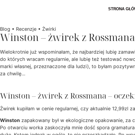
STRONA GŁ
Blog
•
Recenzje
•
Żwirki
Winston – żwirek z Rossmana 
Wielokrotnie już wspominałam, że najbardziej lubię zamaw
do których wracam regularnie, ale lubię też testować nowo
marki własnej, przeznaczone dla ludzi), to byłam pozytyw
za chwilę…
Winston – żwirek z Rossmana – oczek
Żwirek kupiłam w cenie regularnej, czy aktualnie 12,99zl 
Winston
zapakowany był w ekologiczne opakowanie, za co m
Po otwarciu worka zaskoczyła mnie dość spora gramatura 
duże. Kotom jednak w ogóle, to nie przeszkadzało. Po ws