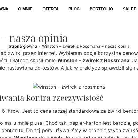
ÓWNA
O MNIE
OFERTA
BLOG
PORTFOLIO
SKLEP
– nasza opinia
Strona główna
»
Winston – żwirek z Rossmana – nasza opinia
iać żwirki przez Internet. Wybieram opcje korzystne cenow
ści. Dlatego skusił mnie
Winston – żwirek z Rossmana
. J
nie nastawiona do testów. A jak w praktyce sprawdził się 
iwania kontra rzeczywistość
za 6 litrów. Jest to cena raczej standardowa za żwirki ben
a u mnie plusa. Choć taki papier-karton jest bardziej po
bentonitu. Do tej pory używaliśmy w drobniejszych żwirkó
ypaniu
Winstona
do kuwety, kociaki od razu zabrały się do 