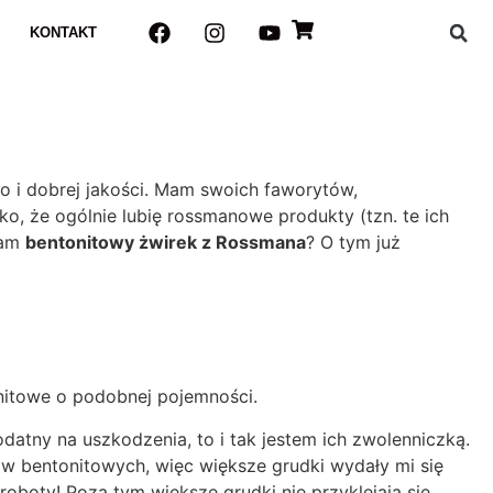
KONTAKT
o i dobrej jakości. Mam swoich faworytów,
ako, że ogólnie lubię rossmanowe produkty (tzn. te ich
nam
bentonitowy żwirek z Rossmana
? O tym już
tonitowe o podobnej pojemności.
datny na uszkodzenia, to i tak jestem ich zwolenniczką.
w bentonitowych, więc większe grudki wydały mi się
roboty! Poza tym większe grudki nie przyklejają się