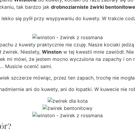
zkaniu, tak bardzo jak
drobnoziarniste żwirki bentonitow
ek lekko się pylił przy wsypywaniu do kuwety. W trakcie c
apachu z kuwety praktycznie nie czuję. Nasze kociaki jed
 żwirek. Niestety,
Winston
w tej kwestii mnie zawiódł. Nie
ek mi mówi, że jestem mocno wyczulona na zapachy i on ni
… Musicie ocenić sami.
wiek szczerze mówiąc, przez ten zapach, trochę nie mogła
 nadmiernie ani do kuwety, ani do łopatki. W kuwecie nie ro
bór?