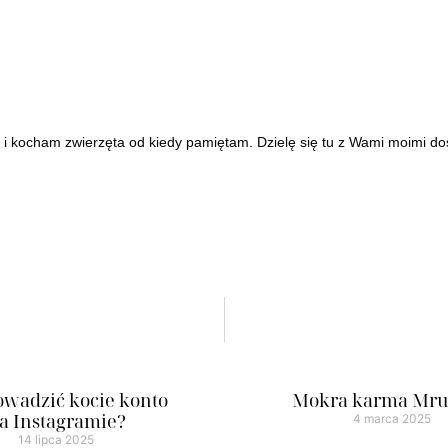
 i kocham zwierzęta od kiedy pamiętam. Dzielę się tu z Wami moimi dośw
owadzić kocie konto
Mokra karma Mru
a Instagramie?
4 marca 2025
14 lipca 2025