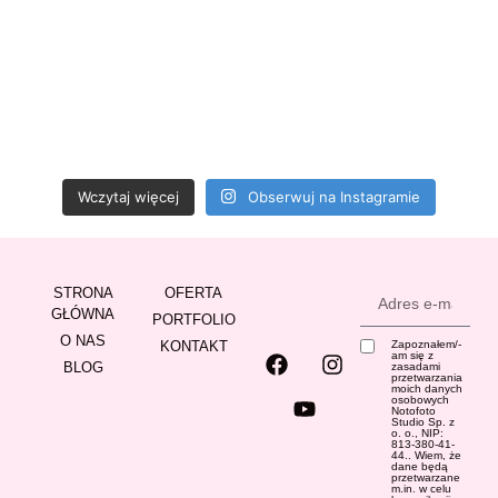
Wczytaj więcej
Obserwuj na Instagramie
STRONA
OFERTA
GŁÓWNA
PORTFOLIO
O NAS
KONTAKT
Zapoznałem/-
am się z
BLOG
zasadami
przetwarzania
moich danych
osobowych
Notofoto
Studio Sp. z
o. o., NIP:
813-380-41-
44.. Wiem, że
dane będą
przetwarzane
m.in. w celu