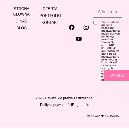
STRONA
OFERTA
GŁÓWNA
PORTFOLIO
O NAS
KONTAKT
Zapoznałem/-
am się z
BLOG
zasadami
przetwarzania
moich danych
osobowych
Notofoto
Studio Sp. z
o. o., NIP:
813-380-41-
44.. Wiem, że
dane będą
przetwarzane
m.in. w celu
komunikacji
ze mną oraz
w innych
celach
wskazanych
WYŚLIJ
w
Polityce
prywatności
2026 © Wszelkie prawa zastrzeżone
Polityka prywatności
Regulamin
Made with 🖤 by
HACHA