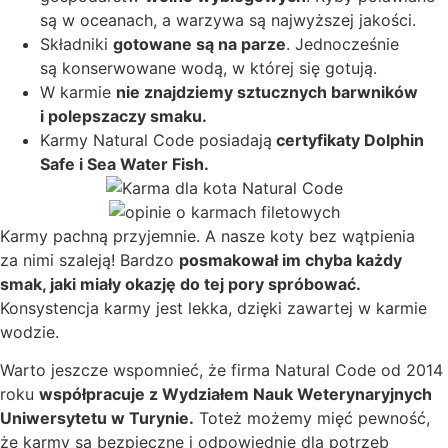
są w oceanach, a warzywa są najwyższej jakości.
Składniki
gotowane są na parze
. Jednocześnie
są konserwowane wodą, w której się gotują.
W karmie
nie znajdziemy sztucznych barwników
i polepszaczy smaku.
Karmy Natural Code posiadają
certyfikaty Dolphin
Safe i Sea Water Fish.
Karmy pachną przyjemnie. A nasze koty bez wątpienia
za nimi szaleją! Bardzo
posmakował im chyba każdy
smak, jaki miały okazję do tej pory spróbować.
Konsystencja karmy jest lekka, dzięki zawartej w karmie
wodzie.
Warto jeszcze wspomnieć, że firma Natural Code od 2014
roku
współpracuje z Wydziałem Nauk Weterynaryjnych
Uniwersytetu w Turynie.
Toteż możemy mięć pewność,
że karmy są bezpieczne i odpowiednie dla potrzeb