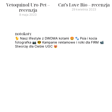
Vetoquinol Uro-Pet –
Cat’s Love Bio – recenzja
recenzja
29 kwietnia 2023
8 maja 2023
notokoty
🐈 Nasz lifestyle z DWOMA kotami 🤩
🐾 Psia i kocia
fotografka 📷
😎 Kampanie reklamowe i rolki dla FIRM
📹
Stworzę dla Ciebie UGC 😻