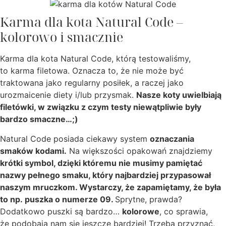
Karma dla kota Natural Code –
kolorowo i smacznie
Karma dla kota Natural Code, którą testowaliśmy,
to karma filetowa. Oznacza to, że nie może być
traktowana jako regularny posiłek, a raczej jako
urozmaicenie diety i/lub przysmak.
Nasze koty uwielbiają
filetówki, w związku z czym testy niewątpliwie były
bardzo smaczne…;)
Natural Code posiada ciekawy system
oznaczania
smaków kodami.
Na większości opakowań znajdziemy
krótki symbol, dzięki któremu nie musimy pamiętać
nazwy pełnego smaku, który najbardziej przypasował
naszym mruczkom. Wystarczy, że zapamiętamy, że była
to np. puszka o numerze 09.
Sprytne, prawda?
Dodatkowo puszki są bardzo…
kolorowe
, co sprawia,
że podobają nam się jeszcze bardziej! Trzeba przyznać,