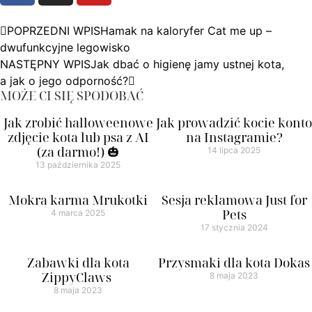
POPRZEDNI WPIS
Hamak na kaloryfer Cat me up –
dwufunkcyjne legowisko
NASTĘPNY WPIS
Jak dbać o higienę jamy ustnej kota,
a jak o jego odporność?
MOŻE CI SIĘ SPODOBAĆ
Jak zrobić halloweenowe
Jak prowadzić kocie konto
zdjęcie kota lub psa z AI
na Instagramie?
(za darmo!) 🎃
14 lipca 2025
13 października 2025
Mokra karma Mrukotki
Sesja reklamowa Just for
Pets
4 marca 2025
17 stycznia 2024
Zabawki dla kota
Przysmaki dla kota Dokas
ZippyClaws
8 maja 2023
8 maja 2023