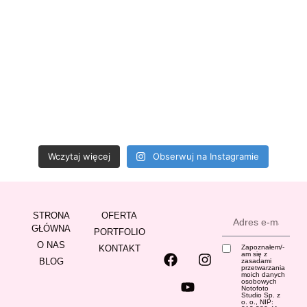
Wczytaj więcej
Obserwuj na Instagramie
STRONA
OFERTA
GŁÓWNA
PORTFOLIO
O NAS
KONTAKT
Zapoznałem/-
am się z
BLOG
zasadami
przetwarzania
moich danych
osobowych
Notofoto
Studio Sp. z
o. o., NIP: