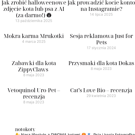
Jak zrobić halloweenowe
Jak prowadzić kocie konto
zdjęcie kota lub psa z AI
na Instagramie?
(za darmo!) 🎃
14 lipca 2025
13 października 2025
Mokra karma Mrukotki
Sesja reklamowa Just for
Pets
4 marca 2025
17 stycznia 2024
Zabawki dla kota
Przysmaki dla kota Dokas
ZippyClaws
8 maja 2023
8 maja 2023
Vetoquinol Uro-Pet –
Cat’s Love Bio – recenzja
recenzja
29 kwietnia 2023
8 maja 2023
notokoty
🐈 Nasz lifestyle z DWOMA kotami 🤩
🐾 Psia i kocia fotografka