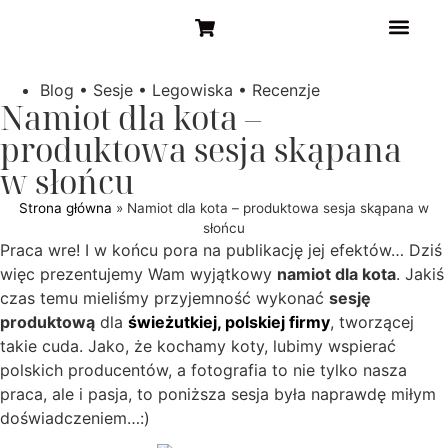
STRONA GŁÓW
Blog
•
Sesje
•
Legowiska
•
Recenzje
Namiot dla kota –
produktowa sesja skąpana
w słońcu
Strona główna
»
Namiot dla kota – produktowa sesja skąpana w
słońcu
Praca wre! I w końcu pora na publikację jej efektów… Dziś
więc prezentujemy Wam wyjątkowy
namiot dla kota
. Jakiś
czas temu mieliśmy przyjemność wykonać
sesję
produktową
dla
świeżutkiej, polskiej firmy
, tworzącej
takie cuda. Jako, że kochamy koty, lubimy wspierać
polskich producentów, a fotografia to nie tylko nasza
praca, ale i pasja, to poniższa sesja była naprawdę miłym
doświadczeniem…:)