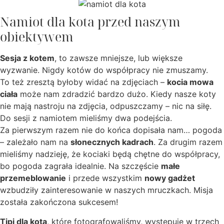
Namiot dla kota przed naszym
obiektywem
Sesja z kotem
, to zawsze mniejsze, lub większe
wyzwanie. Nigdy kotów do współpracy nie zmuszamy.
To też zresztą byłoby widać na zdjęciach –
kocia mowa
ciała
może nam zdradzić bardzo dużo. Kiedy nasze koty
nie mają nastroju na zdjęcia, odpuszczamy – nic na siłę.
Do sesji z namiotem mieliśmy dwa podejścia.
Za pierwszym razem nie do końca dopisała nam… pogoda
– zależało nam na
słonecznych kadrach
. Za drugim razem
mieliśmy nadzieję, że kociaki będą chętne do współpracy,
bo pogoda zagrała idealnie. Na szczęście
małe
przemeblowanie
i przede wszystkim
nowy gadżet
wzbudziły zainteresowanie w naszych mruczkach. Misja
została zakończona sukcesem!
Tipi dla kota
, które fotografowaliśmy, występuje w trzech