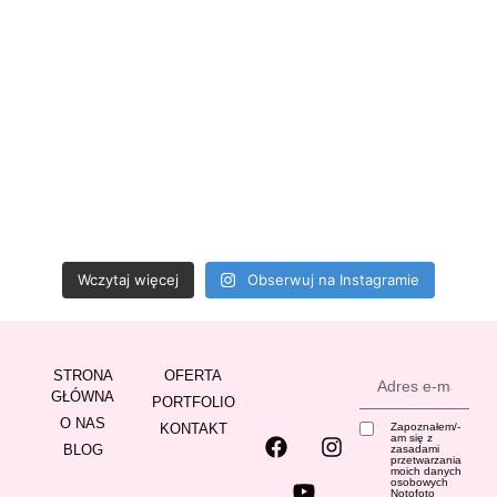
Wczytaj więcej
Obserwuj na Instagramie
STRONA
OFERTA
GŁÓWNA
PORTFOLIO
O NAS
KONTAKT
Zapoznałem/-
am się z
BLOG
zasadami
przetwarzania
moich danych
osobowych
Notofoto