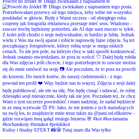
Powrót do źródeł 🌸 Długo zwlekałam z napisaniem te
Kulisy i finalny EFEKT 📸🤩 Tutaj mam dla Was tylko