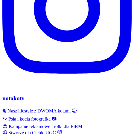
notokoty
🐈 Nasz lifestyle z DWOMA kotami 🤩
🐾 Psia i kocia fotografka 📷
😎 Kampanie reklamowe i rolki dla FIRM
📹 Stworzę dla Ciebie UGC 😻