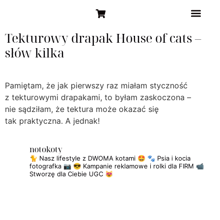
STRONA GŁÓW
Tekturowy drapak House of cats –
słów kilka
Pamiętam, że jak pierwszy raz miałam styczność
z tekturowymi drapakami, to byłam zaskoczona –
nie sądziłam, że tektura może okazać się
tak praktyczna. A jednak!
notokoty
🐈 Nasz lifestyle z DWOMA kotami 🤩
🐾 Psia i kocia
fotografka 📷
😎 Kampanie reklamowe i rolki dla FIRM
📹
Stworzę dla Ciebie UGC 😻