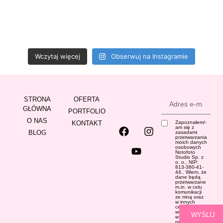
Wczytaj więcej
Obserwuj na Instagramie
STRONA
OFERTA
GŁÓWNA
PORTFOLIO
O NAS
KONTAKT
Zapoznałem/-
am się z
BLOG
zasadami
przetwarzania
moich danych
osobowych
Notofoto
Studio Sp. z
o. o., NIP:
813-380-41-
44.. Wiem, że
dane będą
przetwarzane
m.in. w celu
komunikacji
ze mną oraz
w innych
celach
wskazanych
WYŚLIJ
w
Polityce
prywatności