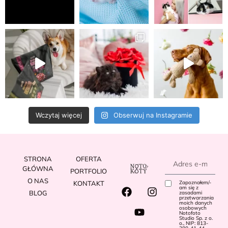
Wczytaj więcej
Obserwuj na Instagramie
STRONA
OFERTA
GŁÓWNA
PORTFOLIO
O NAS
KONTAKT
Zapoznałem/-
am się z
BLOG
zasadami
przetwarzania
moich danych
osobowych
Notofoto
Studio Sp. z o.
o., NIP: 813-