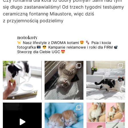
Czy fontanna dla kota to dobry pomysł? Sami nad tym
się długo zastanawialiśmy! Od trzech tygodni testujemy
ceramiczną fontannę Miaustore, więc dziś
z przyjemnością podzielimy
notokoty
Nasz lifestyle z DWOMA kotami
Psia i kocia
fotografka
Kampanie reklamowe i rolki dla FIRM
Stworzę dla Ciebie UGC