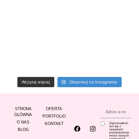
Wczytaj więcej
Obserwuj na Instagramie
STRONA
OFERTA
GŁÓWNA
PORTFOLIO
O NAS
KONTAKT
Zapoznałem/-
am się z
BLOG
zasadami
przetwarzania
moich danych
osobowych