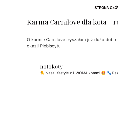
STRONA GŁ
Karma Carnilove dla kota – r
O karmie Carnilove słyszałam już dużo dobreg
okazji Plebiscytu
notokoty
🐈 Nasz lifestyle z DWOMA kotami 🤩
🐾 Psia