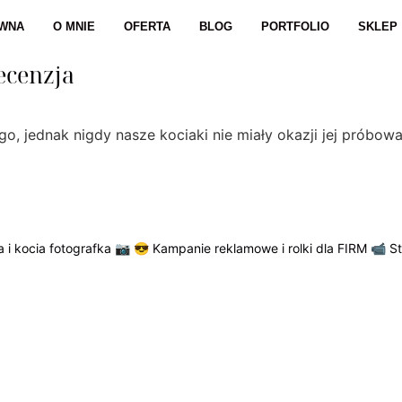
ÓWNA
O MNIE
OFERTA
BLOG
PORTFOLIO
SKLEP
ecenzja
o, jednak nigdy nasze kociaki nie miały okazji jej próbowa
 i kocia fotografka 📷
😎 Kampanie reklamowe i rolki dla FIRM
📹 S