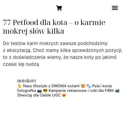
STRONA GŁÓW
77 Petfood dla kota – o karmie
mokrej słów kilka
Do testów karm mokrych zawsze podchodzimy
z ekscytacją. Choć mamy kilka sprawdzonych pozycji,
to z doświadczenia wiemy, że nasze koty po jakimś
czasie się nudzą
notokoty
🐈 Nasz lifestyle z DWOMA kotami 🤩
🐾 Psia i kocia
fotografka 📷
😎 Kampanie reklamowe i rolki dla FIRM
📹
Stworzę dla Ciebie UGC 😻