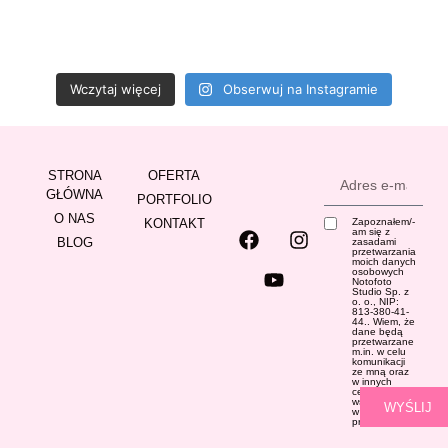
Wczytaj więcej
Obserwuj na Instagramie
STRONA
OFERTA
GŁÓWNA
PORTFOLIO
O NAS
KONTAKT
Zapoznałem/-
am się z
BLOG
zasadami
przetwarzania
moich danych
osobowych
Notofoto
Studio Sp. z
o. o., NIP:
813-380-41-
44.. Wiem, że
dane będą
przetwarzane
m.in. w celu
komunikacji
ze mną oraz
w innych
celach
wskazanych
WYŚLIJ
w
Polityce
prywatności