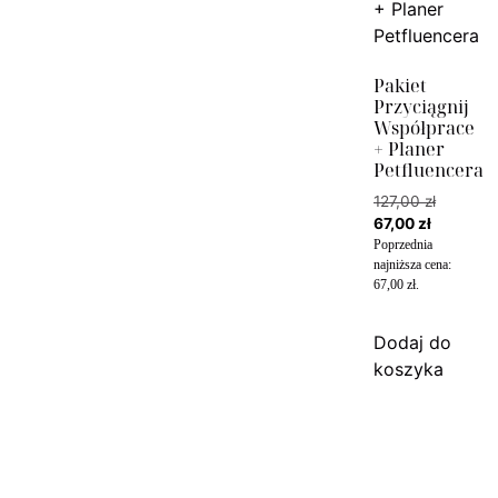
Pakiet
Przyciągnij
Współprace
+ Planer
Petfluencera
127,00
zł
67,00
zł
Poprzednia
najniższa cena:
67,00
zł
.
Dodaj do
koszyka