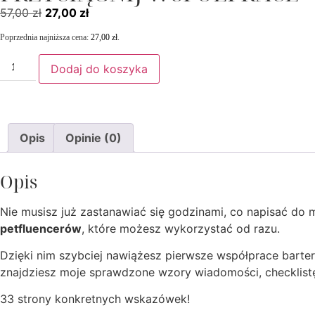
57,00
zł
27,00
zł
Poprzednia najniższa cena:
27,00
zł
.
Dodaj do koszyka
Opis
Opinie (0)
Opis
Nie musisz już zastanawiać się godzinami, co napisać do 
petfluencerów
, które możesz wykorzystać od razu.
Dzięki nim szybciej nawiążesz pierwsze współprace barte
znajdziesz moje sprawdzone wzory wiadomości, checklistę
33 strony konkretnych wskazówek!