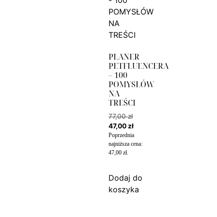
PLANER
PETFLUENCERA
– 100
POMYSŁÓW
NA
TREŚCI
77,00
zł
47,00
zł
Poprzednia
najniższa cena:
47,00
zł
.
Dodaj do
koszyka