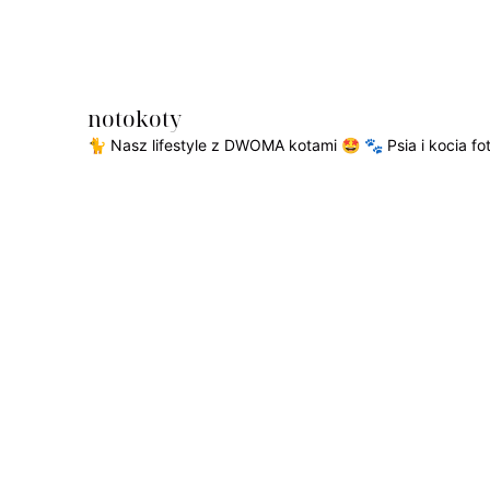
notokoty
🐈 Nasz lifestyle z DWOMA kotami 🤩
🐾 Psia i kocia f