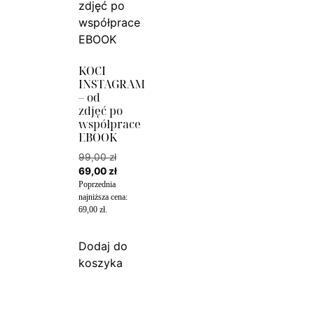
KOCI
INSTAGRAM
– od
zdjęć po
współprace
EBOOK
99,00
zł
69,00
zł
Poprzednia
najniższa cena:
69,00
zł
.
Dodaj do
koszyka