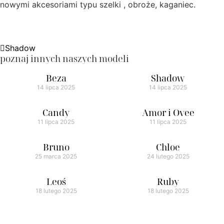
nowymi akcesoriami typu szelki , obroże, kaganiec.
Shadow
poznaj innych naszych modeli
Beza
Shadow
14 lipca 2025
14 lipca 2025
Candy
Amor i Ovee
11 lipca 2025
11 lipca 2025
Bruno
Chloe
25 marca 2025
24 lutego 2025
Leoś
Ruby
18 lutego 2025
18 lutego 2025