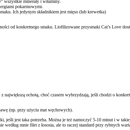
e” wszystkie minerały i witaminy.
alergiami pokarmowymi.
maku. Ich jedynym składnikiem jest mięso (lub krewetka)
ności od konkretnego smaku. Liofilizowane przysmaki Cat’s Love dos
je z największą ochotą, choć czasem wybrzydzają, jeśli chodzi o konkre
abawę (np. przy użyciu mat węchowych).
łki, jeśli jest taka potrzeba. Można je też namoczyć 5-10 minut i w t
 według mnie filet z łososia, ale to raczej standard przy rybnych wari