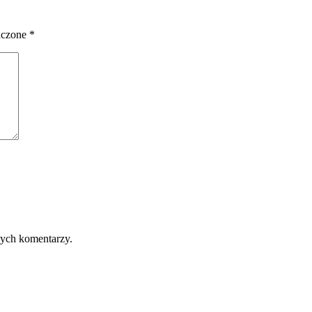
aczone
*
nych komentarzy.