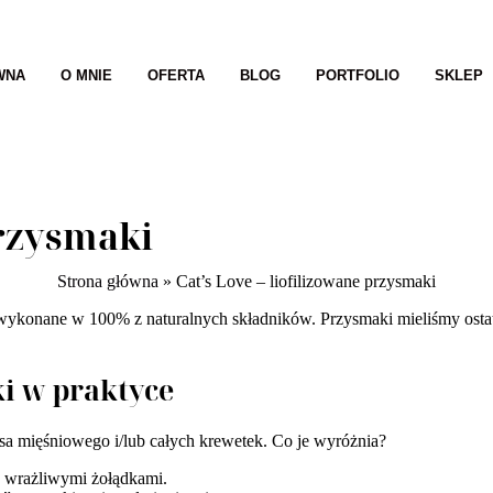
WNA
O MNIE
OFERTA
BLOG
PORTFOLIO
SKLEP
przysmaki
Strona główna
»
Cat’s Love – liofilizowane przysmaki
 wykonane w 100% z naturalnych składników. Przysmaki mieliśmy ostat
ki w praktyce
a mięśniowego i/lub całych krewetek. Co je wyróżnia?
z wrażliwymi żołądkami.