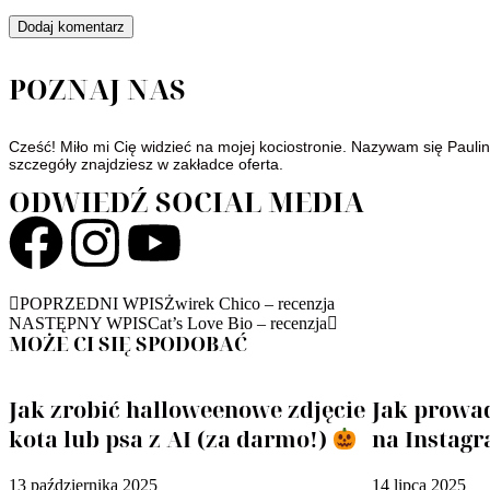
POZNAJ NAS
Cześć! Miło mi Cię widzieć na mojej kociostronie. Nazywam się Paulin
szczegóły znajdziesz w zakładce
oferta
.
ODWIEDŹ SOCIAL MEDIA
POPRZEDNI WPIS
Żwirek Chico – recenzja
NASTĘPNY WPIS
Cat’s Love Bio – recenzja
MOŻE CI SIĘ SPODOBAĆ
Jak zrobić halloweenowe zdjęcie
Jak prowad
kota lub psa z AI (za darmo!)
na Instag
13 października 2025
14 lipca 2025