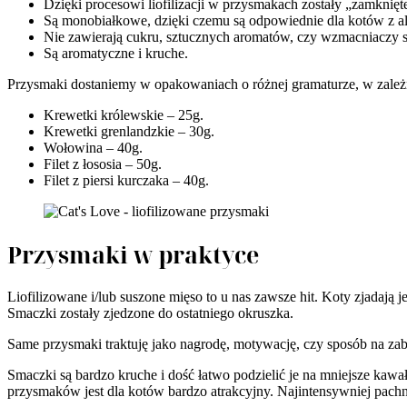
Dzięki procesowi liofilizacji w przysmakach zostały „zamknięt
Są monobiałkowe, dzięki czemu są odpowiednie dla kotów z 
Nie zawierają cukru, sztucznych aromatów, czy wzmacniaczy s
Są aromatyczne i kruche.
Przysmaki dostaniemy w opakowaniach o różnej gramaturze, w zależ
Krewetki królewskie – 25g.
Krewetki grenlandzkie – 30g.
Wołowina – 40g.
Filet z łososia – 50g.
Filet z piersi kurczaka – 40g.
Przysmaki w praktyce
Liofilizowane i/lub suszone mięso to u nas zawsze hit. Koty zjadają 
Smaczki zostały zjedzone do ostatniego okruszka.
Same przysmaki traktuję jako nagrodę, motywację, czy sposób na z
Smaczki są bardzo kruche i dość łatwo podzielić je na mniejsze kawa
przysmaków jest dla kotów bardzo atrakcyjny. Najintensywniej pachnie