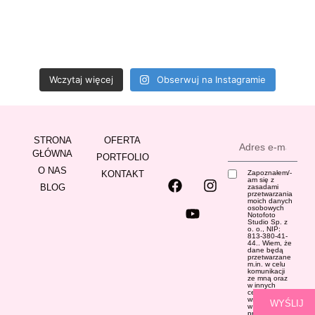
Wczytaj więcej
Obserwuj na Instagramie
STRONA
OFERTA
GŁÓWNA
PORTFOLIO
O NAS
KONTAKT
Zapoznałem/-
am się z
BLOG
zasadami
przetwarzania
moich danych
osobowych
Notofoto
Studio Sp. z
o. o., NIP:
813-380-41-
44.. Wiem, że
dane będą
przetwarzane
m.in. w celu
komunikacji
ze mną oraz
w innych
celach
wskazanych
WYŚLIJ
w
Polityce
prywatności