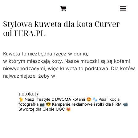
STRONA GŁÓW
Stylowa kuweta dla kota Curver
od FERA.PL
Kuweta to niezbędna rzecz w domu,
w którym mieszkają koty. Nasze mruczki są są kotami
niewychodzącymi, więc kuweta to podstawa. Dla kotów
najważniejsze, żeby w
notokoty
🐈 Nasz lifestyle z DWOMA kotami 🤩
🐾 Psia i kocia
fotografka 📷
😎 Kampanie reklamowe i rolki dla FIRM
📹
Stworzę dla Ciebie UGC 😻