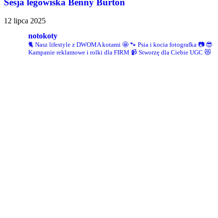
Sesja legowiska Benny Burton
12 lipca 2025
notokoty
🐈 Nasz lifestyle z DWOMA kotami 🤩
🐾 Psia i kocia fotografka 📷
😎
Kampanie reklamowe i rolki dla FIRM
📹 Stworzę dla Ciebie UGC 😻